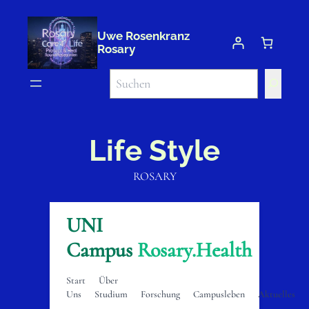
Uwe Rosenkranz
Rosary
Suchen
Life Style
ROSARY
UNI
Campus
Rosary.Health
Start
Über
Uns
Studium
Forschung
Campusleben
Aktuelles