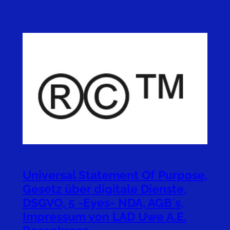
Universal Statement Of Purpose,
Gesetz über digitale Dienste,
DSGVO, 5 -Eyes- NDA, AGB´s,
Impressum von LAD Uwe A.E.