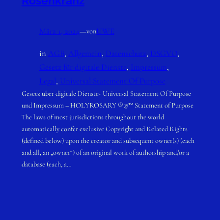
Rosenkranz
März 1, 2024
—
UWE
von
in
AGB
, 
Allgemein
, 
Datenschutz
, 
DSGVO
, 
Gesetz für digitale Dienste
, 
Impressum
, 
Legal
, 
Universal Statement Of Purpose
Gesetz über digitale Dienste- Universal Statement Of Purpose
und Impressum – HOLYROSARY ®©™ Statement of Purpose
The laws of most jurisdictions throughout the world
automatically confer exclusive Copyright and Related Rights
(defined below) upon the creator and subsequent owner(s) (each
and all, an „owner“) of an original work of authorship and/or a
database (each, a…