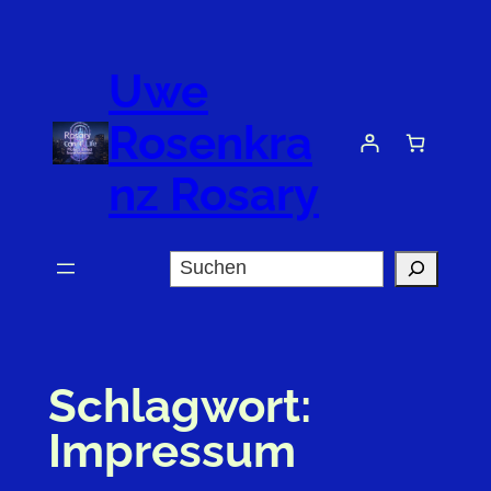
Zum
Inhalt
Uwe
springen
Rosenkra
nz Rosary
Suchen
Schlagwort:
Impressum