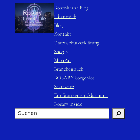
Rosenkranz Blog
Über mich
Blog
Kontakt
Datenschutzerklärung
Shop
MaxiAd
Branchenbuch
ROSARY Sorgenlos
Startseite
Ein Startseiten-Abschnitt
Rosary inside
S
u
c
h