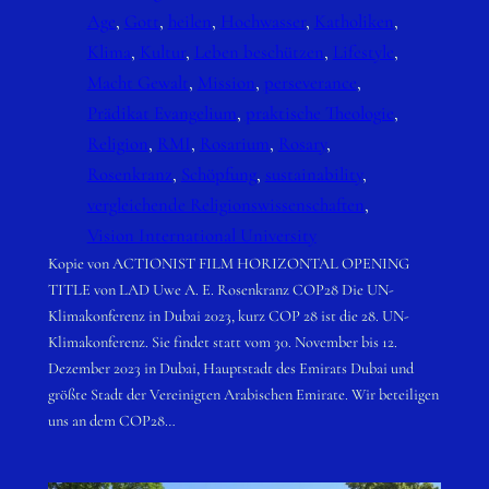
Age
, 
Gott
, 
heilen
, 
Hochwasser
, 
Katholiken
, 
Klima
, 
Kultur
, 
Leben beschützen
, 
Lifestyle
, 
Macht Gewalt
, 
Mission
, 
perseverance
, 
Prädikat Evangelium
, 
praktische Theologie
, 
Religion
, 
RMI
, 
Rosarium
, 
Rosary
, 
Rosenkranz
, 
Schöpfung
, 
sustainability
, 
vergleichende Religionswissenschaften
, 
Vision International University
Kopie von ACTIONIST FILM HORIZONTAL OPENING
TITLE von LAD Uwe A. E. Rosenkranz COP28 Die UN-
Klimakonferenz in Dubai 2023, kurz COP 28 ist die 28. UN-
Klimakonferenz. Sie findet statt vom 30. November bis 12.
Dezember 2023 in Dubai, Hauptstadt des Emirats Dubai und
größte Stadt der Vereinigten Arabischen Emirate. Wir beteiligen
uns an dem COP28…