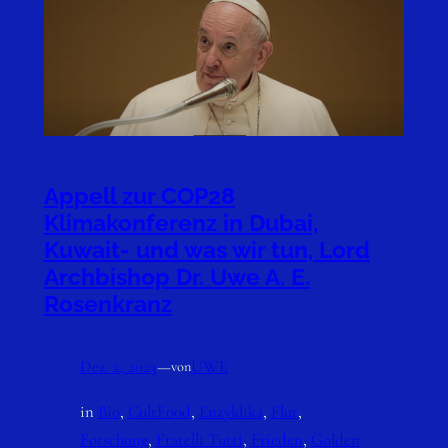
Appell zur COP28
Klimakonferenz in Dubai,
Kuwait- und was wir tun, Lord
Archbishop Dr. Uwe A. E.
Rosenkranz
Dez. 2, 2023
—
UWE
von
in
Bio
, 
CultFood
, 
Enzyklika
, 
Flut
, 
Forschung
, 
Fratelli Tutti
, 
Frieden
, 
Golden