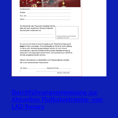
Durchführungsanweisung zur
Aktuellen Flutkatastrophe- von
LAD Rosary