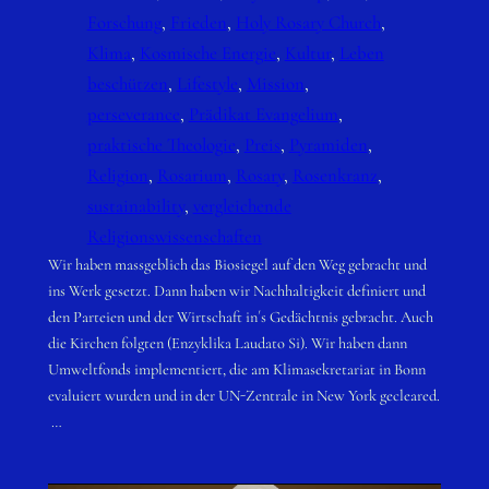
Forschung
, 
Frieden
, 
Holy Rosary Church
, 
Klima
, 
Kosmische Energie
, 
Kultur
, 
Leben
beschützen
, 
Lifestyle
, 
Mission
, 
perseverance
, 
Prädikat Evangelium
, 
praktische Theologie
, 
Preis
, 
Pyramiden
, 
Religion
, 
Rosarium
, 
Rosary
, 
Rosenkranz
, 
sustainability
, 
vergleichende
Religionswissenschaften
Wir haben massgeblich das Biosiegel auf den Weg gebracht und
ins Werk gesetzt. Dann haben wir Nachhaltigkeit definiert und
den Parteien und der Wirtschaft in´s Gedächtnis gebracht. Auch
die Kirchen folgten (Enzyklika Laudato Si). Wir haben dann
Umweltfonds implementiert, die am Klimasekretariat in Bonn
evaluiert wurden und in der UN-Zentrale in New York gecleared.
…