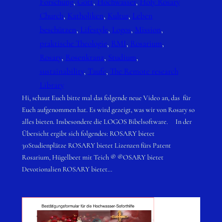
Forschung
, 
Gott
, 
Hochwasser
, 
Holy Rosary
Church
, 
Katholiken
, 
Kultur
, 
Leben
beschützen
, 
Lifestyle
, 
Logos
, 
Mission
, 
praktische Theologie
, 
RMI
, 
Rosarium
, 
Rosary
, 
Rosenkranz
, 
Studium
, 
sustainability
, 
Taufe
, 
The Remote research
Library
Hi, schaut Euch bitte mal das folgende neue Video an, das für
Euch aufgenommen hat. Es wird gezeigt, was wir von Rosary so
alles bieten. Insbesondere die LOGOS Bibelsoftware. In der
Übersicht ergibt sich folgendes: ROSARY bietet
30Studienplätze ROSARY bietet Lizenzen fürs Patent
Rosarium, Hügelbeet mit Teich ® ®OSARY bietet
Devotionalien ROSARY bietet…