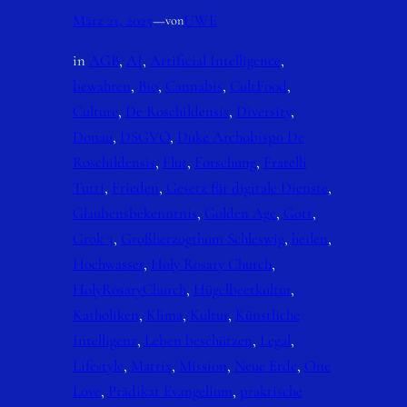
März 21, 2025
—
UWE
von
in
AGB
, 
AI
, 
Artificial Intelligence
, 
bewahren
, 
Bio
, 
Cannabis
, 
CultFood
, 
Culture
, 
De Roschildensis
, 
Diversity
, 
Donau
, 
DSGVO
, 
Duke Archobispo De
Roschildensis
, 
Flut
, 
Forschung
, 
Fratelli
Tutti
, 
Frieden
, 
Gesetz für digitale Dienste
, 
Glaubensbekenntnis
, 
Golden Age
, 
Gott
, 
Grok 3
, 
Großherzogthum Schleswig
, 
heilen
, 
Hochwasser
, 
Holy Rosary Church
, 
HolyRosaryChurch
, 
Hügelbeetkultur
, 
Katholiken
, 
Klima
, 
Kultur
, 
Künstliche
Intelligenz
, 
Leben beschützen
, 
Legal
, 
Lifestyle
, 
Matrix
, 
Mission
, 
Neue Erde
, 
One
Love
, 
Prädikat Evangelium
, 
praktische