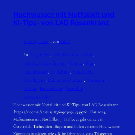
Hochwasser mit Notfallkit und
KI-Tips- von LAD Rosenkranz
Sep. 17, 2024
—
UWE
von
in
Allgemein
, 
Arbeiten und Beten
, 
Artificial Intelligence
, 
Donau
, 
Flut
, 
Hochwasser
, 
KI
, 
Klima
, 
Künstliche
Intelligenz
, 
Leben beschützen
, 
Rosarium
, 
Rosary
, 
Rosenkranz
, 
Spenden
, 
sustainability
Hochwasser mit Notfallkit und KI-Tips- von LAD Rosenkranz
https://x.com/i/status/183609030964349762 Flut 2024,
Maßnahmen mit Notfallkit 5 Hallo, es gibt derzeit in
Österreich, Tschechien , Bayern und Polen extreme Hochwasser.
Könnte es passieren, wie z.B. im jahre 2002, dass Talsperren