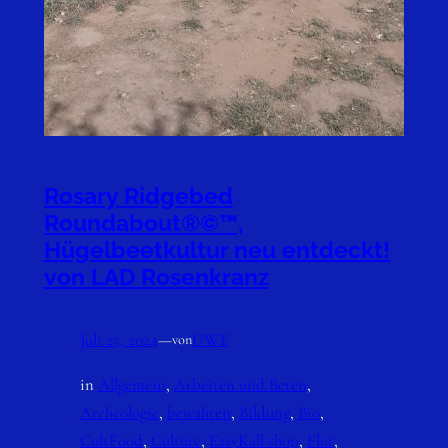
Rosary Ridgebed
Roundabout®©™,
Hügelbeetkultur neu entdeckt!
von LAD Rosenkranz
Juli 25, 2024
—
UWE
von
in
Allgemein
, 
Arbeiten und Beten
, 
Archeologie
, 
bewahren
, 
Bildung
, 
Bio
, 
CultFood
, 
Culture
, 
EasyKall shop
, 
Flut
, 