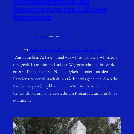
Hochwasserschutz und
Rekultivierung von LAD Uwe
Rosenkranz
Sep. 14, 2024
—
UWE
von
in
Arbeiten und Beten
, 
Archeologie
, 
Flut
Aus aktuellem Anlass: …und was wir tun können: Wir haben
massgeblich das Biosiegel auf den Weg gebracht und ins Werk
gesetzt. Dann haben wir Nachhaltigkeit definiert und den
Parteien und der Wirtschaft in´s Gedächtnis gebracht. Auch die
Kirchen folgten (Enzyklika Laudato Si). Wir haben dann
Umweltfonds implementiert, die am Klimasekretariat in Bonn
evaluiert…