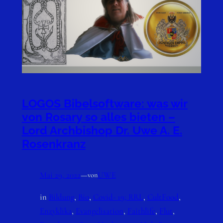
LOGOS Bibelsoftware: was wir
von Rosary so alles bieten –
Lord Archbishop Dr. Uwe A. E.
Rosenkranz
Mai 29, 2022
—
UWE
von
in
Bildung
, 
Bio
, 
Covid- 19; RRL
, 
CultFood
, 
Enzyklika
, 
Evangelisation
, 
Faithlife
, 
Flut
, 