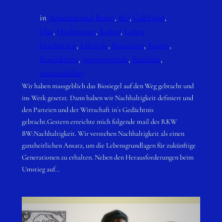
in
Arbeiten und Beten
, 
Bio
, 
CultFood
, 
Flut
, 
Hochwasser
, 
Kultur
, 
Leben
beschützen
, 
Lifestyle
, 
Rosarium
, 
Rosary
, 
Rosenkranz
, 
Sonnenwende
, 
Studium
, 
sustainability
Wir haben massgeblich das Biosiegel auf den Weg gebracht und
ins Werk gesetzt. Dann haben wir Nachhaltigkeit definiert und
den Parteien und der Wirtschaft in´s Gedächtnis
gebracht.Gestern erreichte mich folgende mail des RKW
BW:Nachhaltigkeit. Wir verstehen Nachhaltigkeit als einen
ganzheitlichen Ansatz, um die Lebensgrundlagen für zukünftige
Generationen zu erhalten. Neben den Herausforderungen beim
Umstieg auf…