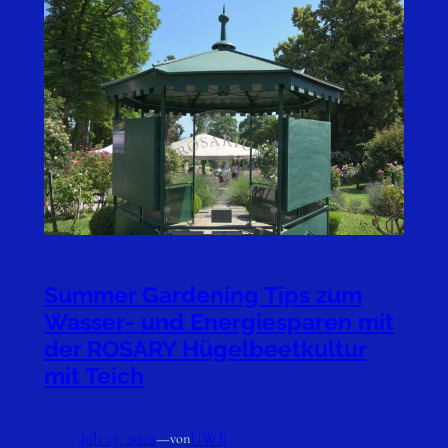
Summer Gardening Tips zum
Wasser- und Energiesparen mit
der ROSARY Hügelbeetkultur
mit Teich
Juli 15, 2022
—
UWE
von