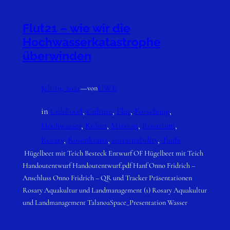
Flut21 – wie wir die
Hochwasserkatastrophe
überwinden
Juli 19, 2021
—
UWE
von
in
CultFood
, 
Culture
, 
Flut
, 
Forschung
, 
Hochwasser
, 
Kultur
, 
Mission
, 
Rosarium
, 
Rosary
, 
Rosenkranz
, 
sustainability
, 
Taufe
Hügelbeet mit Teich Besteck Entwurf OF Hügelbeet mit Teich
Handoutentwurf Handoutentwurf.pdf Hanf Onno Fridrich –
Anschluss Onno Fridrich – QR und Tracker Präsentationen
Rosary Aquakultur und Landmanagement (1) Rosary Aquakultur
und Landmanagement TalanoaSpace_Presentation Wasser