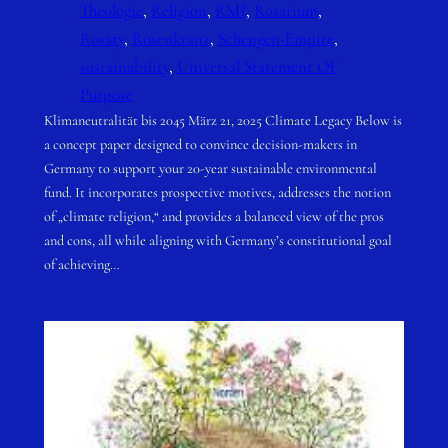
Theologie
, 
Religion
, 
RMI
, 
Rosarium
, 
Rosary
, 
Rosenkranz
, 
Schengen-Empire
, 
sustainability
, 
Universal Statement Of
Purpose
Klimaneutralität bis 2045 März 21, 2025 Climate Legacy Below is
a concept paper designed to convince decision-makers in
Germany to support your 20-year sustainable environmental
fund. It incorporates prospective motives, addresses the notion
of „climate religion,“ and provides a balanced view of the pros
and cons, all while aligning with Germany’s constitutional goal
of achieving…