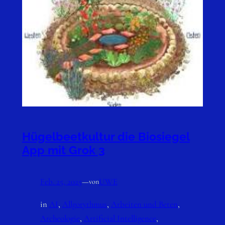
Hügelbeetkultur die Biosiegel
App mit Grok 3
Feb. 25, 2025
—
UWE
von
in
AI
, 
Allgorythmus
, 
Arbeiten und Beten
, 
Archeologie
, 
Artificial Intelligence
, 