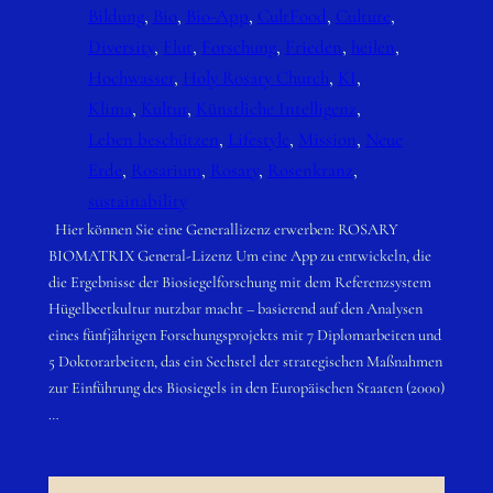
Bildung
, 
Bio
, 
Bio-App
, 
CultFood
, 
Culture
, 
Diversity
, 
Flut
, 
Forschung
, 
Frieden
, 
heilen
, 
Hochwasser
, 
Holy Rosary Church
, 
KI
, 
Klima
, 
Kultur
, 
Künstliche Intelligenz
, 
Leben beschützen
, 
Lifestyle
, 
Mission
, 
Neue
Erde
, 
Rosarium
, 
Rosary
, 
Rosenkranz
, 
sustainability
Hier können Sie eine Generallizenz erwerben: ROSARY
BIOMATRIX General-Lizenz Um eine App zu entwickeln, die
die Ergebnisse der Biosiegelforschung mit dem Referenzsystem
Hügelbeetkultur nutzbar macht – basierend auf den Analysen
eines fünfjährigen Forschungsprojekts mit 7 Diplomarbeiten und
5 Doktorarbeiten, das ein Sechstel der strategischen Maßnahmen
zur Einführung des Biosiegels in den Europäischen Staaten (2000)
…