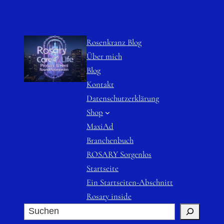
Rosenkranz Blog
Über mich
Blog
Kontakt
Datenschutzerklärung
Shop
MaxiAd
Branchenbuch
ROSARY Sorgenlos
Startseite
Ein Startseiten-Abschnitt
Rosary inside
S
u