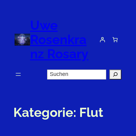
Zum
Inhalt
Uwe
springen
Rosenkra
nz Rosary
Suchen
Kategorie:
Flut