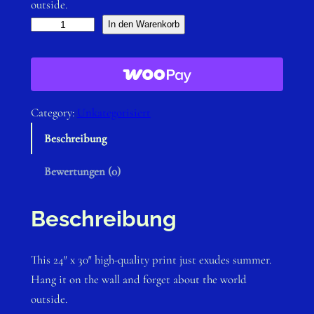
outside.
B
In den Warenkorb
l
a
c
k
Category:
Unkategorisiert
a
Beschreibung
n
d
Bewertungen (0)
W
h
Beschreibung
i
t
e
This 24″ x 30″ high-quality print just exudes summer.
M
Hang it on the wall and forget about the world
e
outside.