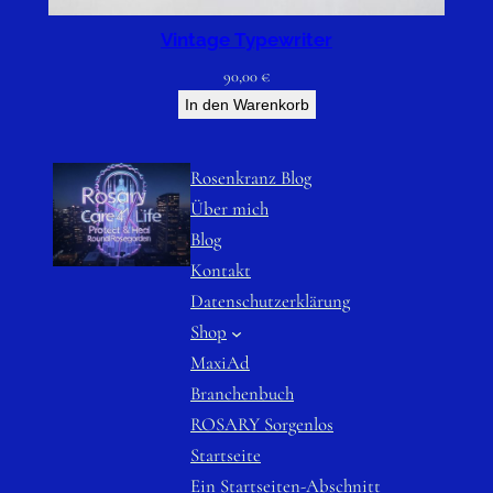
Vintage Typewriter
90,00
€
In den Warenkorb
Rosenkranz Blog
Über mich
Blog
Kontakt
Datenschutzerklärung
Shop
MaxiAd
Branchenbuch
ROSARY Sorgenlos
Startseite
Ein Startseiten-Abschnitt